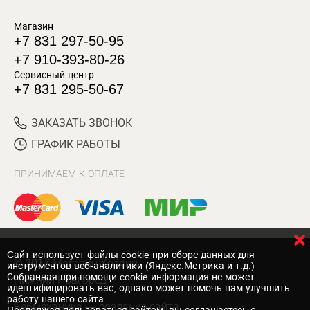
Магазин
+7 831 297-50-95
+7 910-393-80-26
Сервисный центр
+7 831 295-50-67
ЗАКАЗАТЬ ЗВОНОК
ГРАФИК РАБОТЫ
ПРИНИМАЕМ К ОПЛАТЕ
Cайт использует файлы cookie при сборе данных для
© 2017 Магазин Хозяин
инструментов веб-аналитики (Яндекс.Метрика и т.д.)
Собранная при помощи cookie информация не может
Нижний Новгород
идентифицировать вас, однако может помочь нам улучшить
работу нашего сайта.
Вебмеханика
— создание сайта