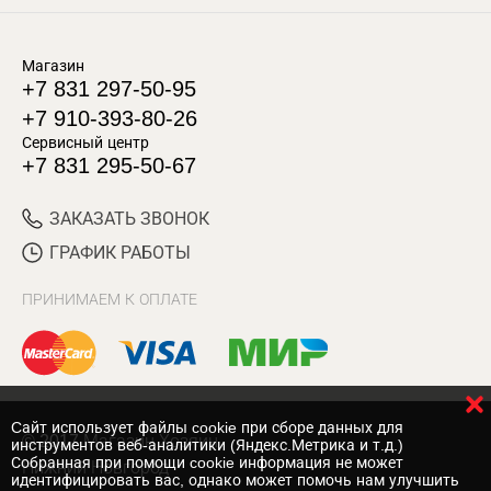
Магазин
+7 831 297-50-95
+7 910-393-80-26
Сервисный центр
+7 831 295-50-67
ЗАКАЗАТЬ ЗВОНОК
ГРАФИК РАБОТЫ
ПРИНИМАЕМ К ОПЛАТЕ
Cайт использует файлы cookie при сборе данных для
© 2017 Магазин Хозяин
инструментов веб-аналитики (Яндекс.Метрика и т.д.)
Собранная при помощи cookie информация не может
Нижний Новгород
идентифицировать вас, однако может помочь нам улучшить