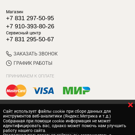
Магазин
+7 831 297-50-95
+7 910-393-80-26
Сервисный центр
+7 831 295-50-67
ЗАКАЗАТЬ ЗВОНОК
ГРАФИК РАБОТЫ
ПРИНИМАЕМ К ОПЛАТЕ
Cайт использует файлы cookie при сборе данных для
© 2017 Магазин Хозяин
инструментов веб-аналитики (Яндекс.Метрика и т.д.)
Собранная при помощи cookie информация не может
Нижний Новгород
идентифицировать вас, однако может помочь нам улучшить
работу нашего сайта.
Вебмеханика
— создание сайта