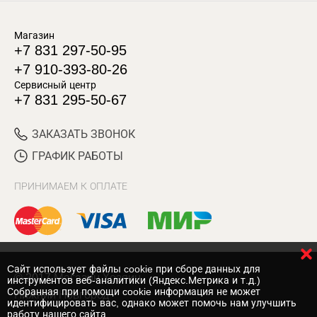
Магазин
+7 831 297-50-95
+7 910-393-80-26
Сервисный центр
+7 831 295-50-67
ЗАКАЗАТЬ ЗВОНОК
ГРАФИК РАБОТЫ
ПРИНИМАЕМ К ОПЛАТЕ
Cайт использует файлы cookie при сборе данных для
© 2017 Магазин Хозяин
инструментов веб-аналитики (Яндекс.Метрика и т.д.)
Собранная при помощи cookie информация не может
Нижний Новгород
идентифицировать вас, однако может помочь нам улучшить
работу нашего сайта.