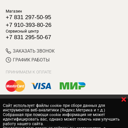
Магазин
+7 831 297-50-95
+7 910-393-80-26
Сервисный центр
+7 831 295-50-67
ЗАКАЗАТЬ ЗВОНОК
ГРАФИК РАБОТЫ
ПРИНИМАЕМ К ОПЛАТЕ
Cайт использует файлы cookie при сборе данных для
© 2017 Магазин Хозяин
инструментов веб-аналитики (Яндекс.Метрика и т.д.)
Собранная при помощи cookie информация не может
Нижний Новгород
идентифицировать вас, однако может помочь нам улучшить
работу нашего сайта.
Вебмеханика
— создание сайта