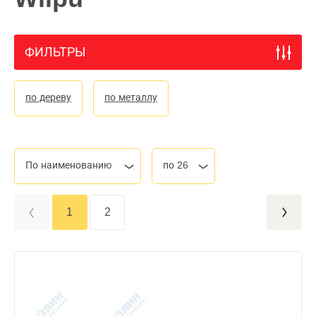
ФИЛЬТРЫ
по дереву
по металлу
По наименованию
по 26
1
2