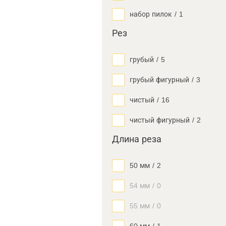
набор пилок
/
1
Рез
грубый
/
5
грубый фигурный
/
3
чистый
/
16
чистый фигурный
/
2
Длина реза
50 мм
/
2
54 мм
/
0
55 мм
/
0