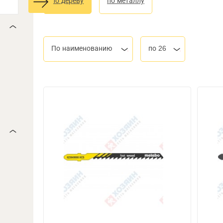
по дереву
по металлу
По наименованию
по 26