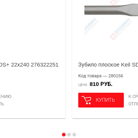
SDS+ 22х240 276322251
Зубило плоское Keil 
Код товара — 280156
810 РУБ.
ЦЕНА
НЕНИЮ
К С
КУПИТЬ
ТЬ
ОТЛ