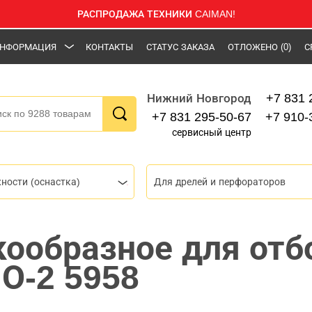
РАСПРОДАЖА ТЕХНИКИ CAIMAN!
НФОРМАЦИЯ
КОНТАКТЫ
СТАТУС ЗАКАЗА
ОТЛОЖЕНО
(0)
С
+7 831 
Нижний Новгород
+7 831 295-50-67
+7 910-
сервисный центр
ности (оснастка)
Для дрелей и перфораторов
кообразное для отб
О-2 5958