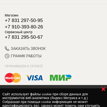
Магазин
+7 831 297-50-95
+7 910-393-80-26
Сервисный центр
+7 831 295-50-67
ЗАКАЗАТЬ ЗВОНОК
ГРАФИК РАБОТЫ
ПРИНИМАЕМ К ОПЛАТЕ
Cайт использует файлы cookie при сборе данных для
© 2017 Магазин Хозяин
инструментов веб-аналитики (Яндекс.Метрика и т.д.)
Собранная при помощи cookie информация не может
Нижний Новгород
идентифицировать вас, однако может помочь нам улучшить