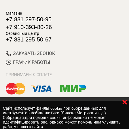
Магазин
+7 831 297-50-95
+7 910-393-80-26
Сервисный центр
+7 831 295-50-67
ЗАКАЗАТЬ ЗВОНОК
ГРАФИК РАБОТЫ
ПРИНИМАЕМ К ОПЛАТЕ
Cайт использует файлы cookie при сборе данных для
© 2017 Магазин Хозяин
инструментов веб-аналитики (Яндекс.Метрика и т.д.)
Собранная при помощи cookie информация не может
Нижний Новгород
идентифицировать вас, однако может помочь нам улучшить
работу нашего сайта.