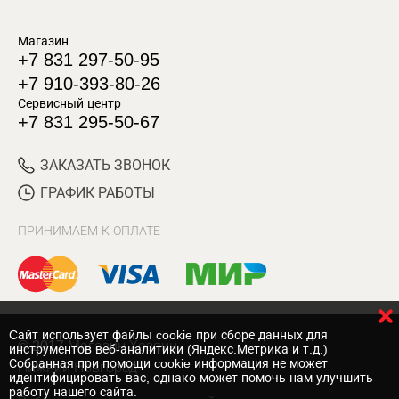
Магазин
+7 831 297-50-95
+7 910-393-80-26
Сервисный центр
+7 831 295-50-67
ЗАКАЗАТЬ ЗВОНОК
ГРАФИК РАБОТЫ
ПРИНИМАЕМ К ОПЛАТЕ
Cайт использует файлы cookie при сборе данных для
© 2017 Магазин Хозяин
инструментов веб-аналитики (Яндекс.Метрика и т.д.)
Собранная при помощи cookie информация не может
Нижний Новгород
идентифицировать вас, однако может помочь нам улучшить
работу нашего сайта.