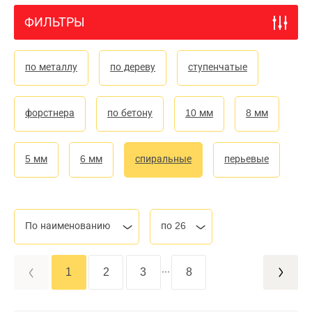
ФИЛЬТРЫ
по металлу
по дереву
ступенчатые
форстнера
по бетону
10 мм
8 мм
5 мм
6 мм
спиральные
перьевые
По наименованию
по 26
...
1
2
3
8