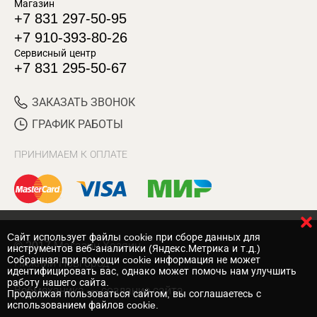
Магазин
+7 831 297-50-95
+7 910-393-80-26
Сервисный центр
+7 831 295-50-67
ЗАКАЗАТЬ ЗВОНОК
ГРАФИК РАБОТЫ
ПРИНИМАЕМ К ОПЛАТЕ
Cайт использует файлы cookie при сборе данных для
© 2017 Магазин Хозяин
инструментов веб-аналитики (Яндекс.Метрика и т.д.)
Собранная при помощи cookie информация не может
Нижний Новгород
идентифицировать вас, однако может помочь нам улучшить
работу нашего сайта.
Вебмеханика
— создание сайта
Продолжая пользоваться сайтом, вы соглашаетесь с
использованием файлов cookie.