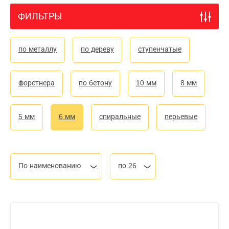
ФИЛЬТРЫ
по металлу
по дереву
ступенчатые
форстнера
по бетону
10 мм
8 мм
5 мм
6 мм
спиральные
перьевые
По наименованию
по 26