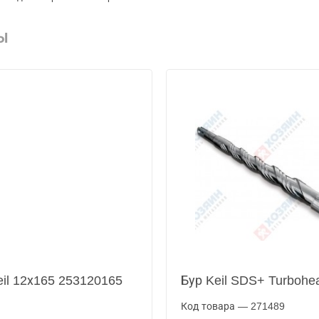
Ы
eil 12х165 253120165
Бур Keil SDS+ Turbohe
Код товара — 271489