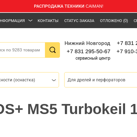
РАСПРОДАЖА ТЕХНИКИ CAIMAN!
НФОРМАЦИЯ
КОНТАКТЫ
СТАТУС ЗАКАЗА
ОТЛОЖЕНО
(0)
С
+7 831 
Нижний Новгород
+7 831 295-50-67
+7 910-
сервисный центр
ности (оснастка)
Для дрелей и перфораторов
DS+ MS5 Turbokeil 