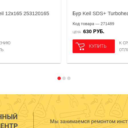
eil 12х165 253120165
Бур Keil SDS+ Turbohe
Код товара — 271489
630 РУБ.
ЦЕНА
НЕНИЮ
К С
КУПИТЬ
ТЬ
ОТЛ
ННЫЙ
Мы занимаемся ремонтом инстр
ЕНТР