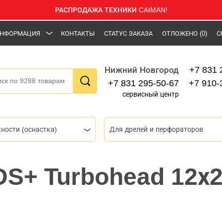
РАСПРОДАЖА ТЕХНИКИ CAIMAN!
НФОРМАЦИЯ
КОНТАКТЫ
СТАТУС ЗАКАЗА
ОТЛОЖЕНО
(0)
С
+7 831 
Нижний Новгород
+7 831 295-50-67
+7 910-
сервисный центр
ности (оснастка)
Для дрелей и перфораторов
SDS+ Turbohead 12х