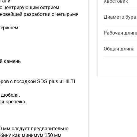
тали.
Хвостовик
 с центрирующим острием.
 новейшей разработки с четырьмя
Диаметр бура
тержнем.
Рабочая длин
Общая длина
й камень
ров с посадкой SDS-plus и HILTI
 дюбеля.
ля крепежа.
0 мм следует предварительно
лубину как минимум 150 мм