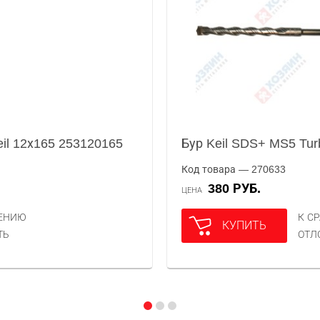
eil 12х165 253120165
Бур Keil SDS+ MS5 Tur
Код товара — 270633
380 РУБ.
ЦЕНА
НЕНИЮ
К С
КУПИТЬ
ТЬ
ОТЛ