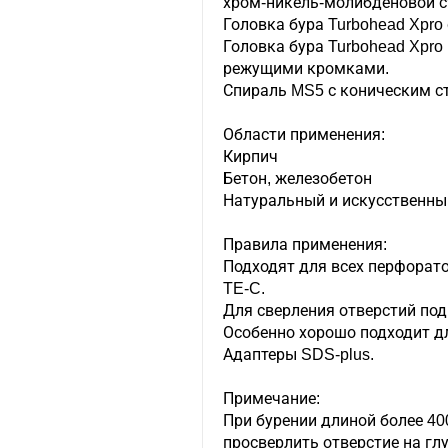
хром-никель-молибденовой с
Головка бура Turbohead Xpro
Головка бура Turbohead Xpro
режущими кромками.
Спираль MS5 с коническим с
Области применения:
Кирпич
Бетон, железобетон
Натуральный и искусственны
Правила применения:
Подходят для всех перфорато
TE-C.
Для сверления отверстий под
Особенно хорошо подходит д
Адаптеры SDS-plus.
Примечание:
При бурении длиной более 40
просверлить отверстие на г