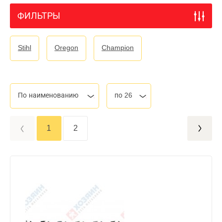
ФИЛЬТРЫ
Stihl
Oregon
Champion
По наименованию
по 26
1
2