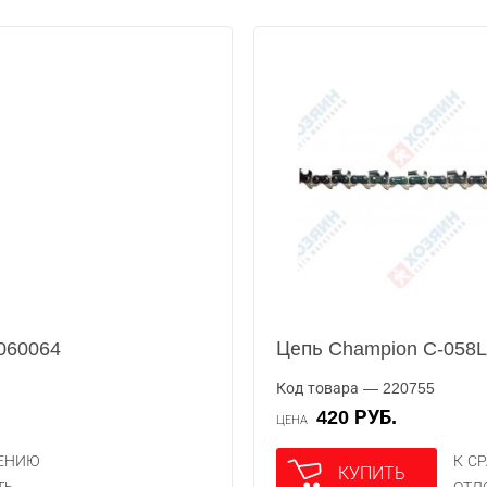
0060064
Цепь Champion C-058
Код товара — 220755
420 РУБ.
ЦЕНА
НЕНИЮ
К С
КУПИТЬ