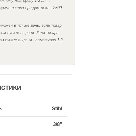
ижнему Новгороду 1-2 дня .
умма заказа при доставке - 2500
можен в тот же день, если товар
ном пункте выдачи. Если товара
ом пункте выдачи - самовывоз 1-2
ИСТИКИ
ь
Stihl
3/8"