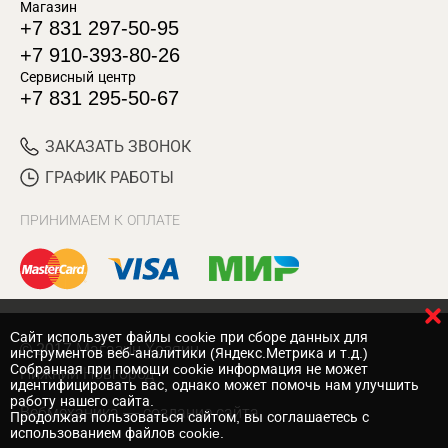
Магазин
+7 831 297-50-95
+7 910-393-80-26
Сервисный центр
+7 831 295-50-67
ЗАКАЗАТЬ ЗВОНОК
ГРАФИК РАБОТЫ
ПРИНИМАЕМ К ОПЛАТЕ
Cайт использует файлы cookie при сборе данных для
© 2017 Магазин Хозяин
инструментов веб-аналитики (Яндекс.Метрика и т.д.)
Собранная при помощи cookie информация не может
Нижний Новгород
идентифицировать вас, однако может помочь нам улучшить
работу нашего сайта.
Вебмеханика
— создание сайта
Продолжая пользоваться сайтом, вы соглашаетесь с
использованием файлов cookie.