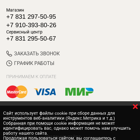
Магазин
+7 831 297-50-95
+7 910-393-80-26
Сервисный центр
+7 831 295-50-67
ЗАКАЗАТЬ ЗВОНОК
ГРАФИК РАБОТЫ
ПРИНИМАЕМ К ОПЛАТЕ
Cайт использует файлы cookie при сборе данных для
© 2017 Магазин Хозяин
инструментов веб-аналитики (Яндекс.Метрика и т.д.)
Собранная при помощи cookie информация не может
Нижний Новгород
идентифицировать вас, однако может помочь нам улучшить
работу нашего сайта.
Вебмеханика
— создание сайта
Продолжая пользоваться сайтом, вы соглашаетесь с