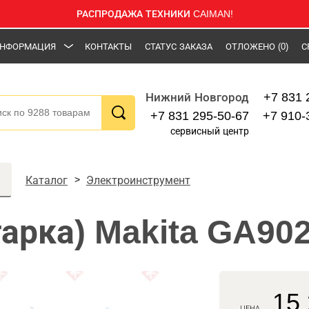
РАСПРОДАЖА ТЕХНИКИ CAIMAN!
НФОРМАЦИЯ
КОНТАКТЫ
СТАТУС ЗАКАЗА
ОТЛОЖЕНО
(0)
С
+7 831 
Нижний Новгород
+7 831 295-50-67
+7 910-
сервисный центр
Каталог
Электроинструмент
арка) Makita GA90
15 
ЦЕНА