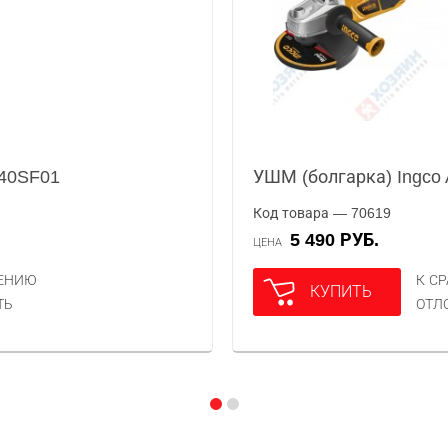
040SF01
УШМ (болгарка) Ingco
Код товара — 70619
5 490 РУБ.
ЦЕНА
НЕНИЮ
К С
КУПИТЬ
ТЬ
ОТЛ