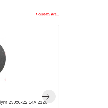
Показать все...
Диск отрезной по 
уга 230х6х22 14А 2126
2799