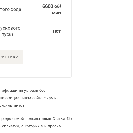
6600 об/
того хода
мин
пускового
нет
 пуск)
ЕРИСТИКИ
шлифмашины угловой без
 на официальном сайте фирмы-
онсультантов.
определяемой положениями Статьи 437
- опечатки, о которых мы просим