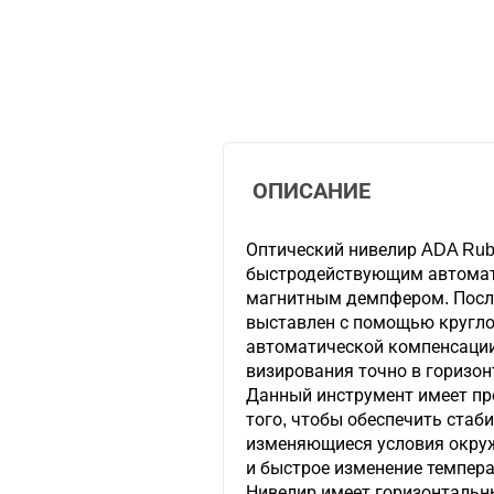
ОПИСАНИЕ
Оптический нивелир ADA Rub
быстродействующим автомат
магнитным демпфером. После
выставлен с помощью кругло
автоматической компенсации
визирования точно в горизон
Данный инструмент имеет про
того, чтобы обеспечить стаб
изменяющиеся условия окруж
и быстрое изменение темпера
Нивелир имеет горизонтальн