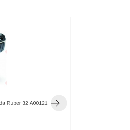
da Ruber 32 А00121
Нивелир оптическ
Код товара — 231536
15 748 РУБ.
ЦЕНА