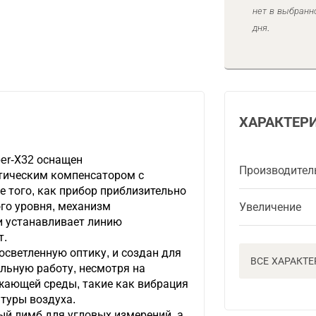
нет в выбранн
дня.
ХАРАКТЕР
er-Х32 оснащен
Производител
ическим компенсатором с
 того, как прибор приблизительно
го уровня, механизм
Увеличение
 устанавливает линию
т.
светленную оптику, и создан для
ВСЕ ХАРАКТ
ильную работу, несмотря на
ающей среды, такие как вибрация
туры воздуха.
ый лимб для угловых измерений, а