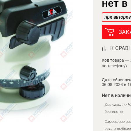
нет в
при авториз
ЗАК
К СРАВ
Код товара — 
по телефону)
Дата обновлен
06.08.2026 в 1
Нет в наличи
Доставка по Н
бесплатно.
Самовывоз воз
есть в выбран