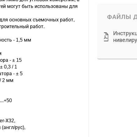
тей могут быть использованы для
ФАЙЛЫ Д
 для основных съемочных работ,
троительный работ.
Инструкц
нивелир
ость - 1,5 мм
м
ра - ± 15
 0,3 / 1
тора - ± 5
/ 2 мм
...+50
er-Х32,
(англ/рус),