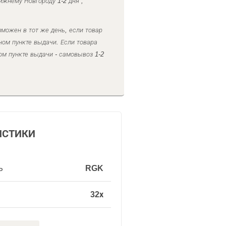
ижнему Новгороду 1-2 дня ,
можен в тот же день, если товар
ном пункте выдачи. Если товара
ом пункте выдачи - самовывоз 1-2
ИСТИКИ
ь
RGK
32х