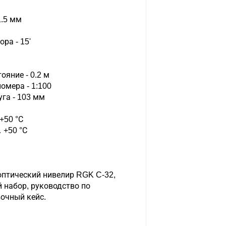
1.5 мм
ра - 15'
яние - 0.2 м
омера - 1:100
га - 103 мм
+50 °С
 +50 °С
оптический нивелир RGK C-32,
 набор, руководство по
очный кейс.