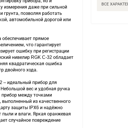
онтировку прибора, но и
ВСЕ ХАРАКТ
у измерения даже при сильной
и грунта, позволяя работать
кой, автомобильной дорогой или
а обеспечивает прямое
еличением, что гарантирует
зирует ошибку при регистрации
еский нивелир RGK C-32 обладает
дняя квадратическая ошибка
тр двойного хода.
2 – идеальный прибор для
 Небольшой вес и удобная ручка
ь прибор между точками
, выполненный из качественного
дарту защиты IPХ6 и надёжно
 пыли и влаги. Яркая оранжевая
ает случайное повреждение