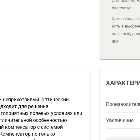
Доставка по Н
бесплатно.
Самовывоз воз
есть в выбран
нет в выбранн
дня.
ХАРАКТЕР
и неприхотливый, оптический
Производител
одходит для решения
агоприятных полевых условиях или
Отличительной особенностью
Увеличение
ый компенсатор с системой
Компенсатор не только