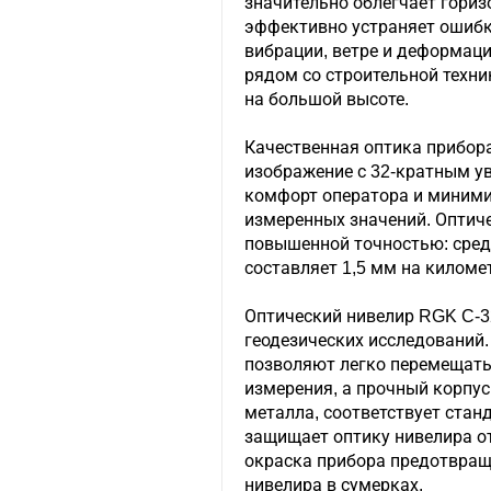
значительно облегчает гориз
эффективно устраняет ошибк
вибрации, ветре и деформаци
рядом со строительной техни
на большой высоте.
Качественная оптика прибор
изображение с 32-кратным ув
комфорт оператора и миними
измеренных значений. Оптич
повышенной точностью: сре
составляет 1,5 мм на киломе
Оптический нивелир RGK C-3
геодезических исследований.
позволяют легко перемещат
измерения, а прочный корпус
металла, соответствует стан
защищает оптику нивелира от
окраска прибора предотвращ
нивелира в сумерках.