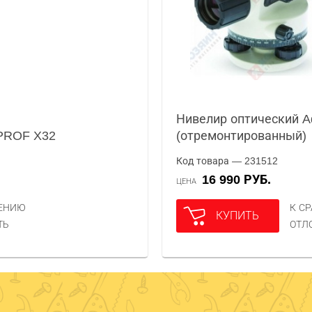
Нивелир оптический A
 PROF X32
(отремонтированный)
Код товара — 231512
16 990 РУБ.
ЦЕНА
НЕНИЮ
К С
КУПИТЬ
ТЬ
ОТЛ