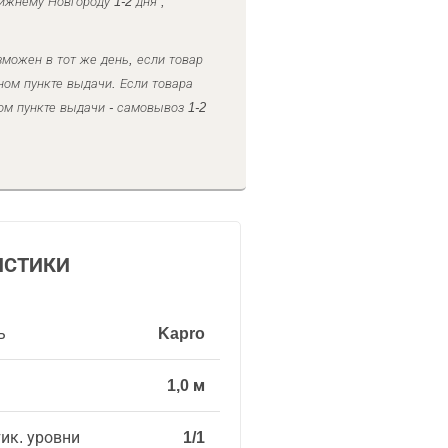
ижнему Новгороду 1-2 дня ,
можен в тот же день, если товар
ном пункте выдачи. Если товара
ом пункте выдачи - самовывоз 1-2
ИСТИКИ
ь
Kapro
1,0 м
тик. уровни
1/1