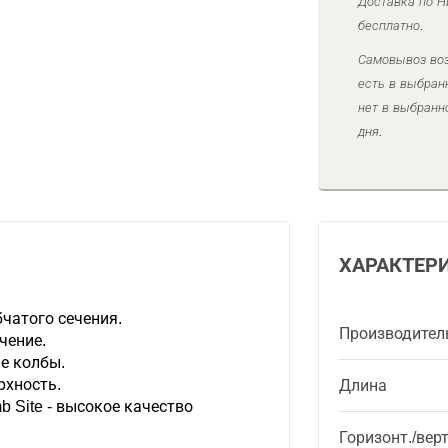
Доставка по Н
бесплатно.
Самовывоз воз
есть в выбран
нет в выбранн
дня.
ХАРАКТЕР
чатого сечения.
Производител
чение.
е колбы.
рхность.
Длина
b Site - высокое качество
Горизонт./вер