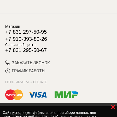
Магазин
+7 831 297-50-95
+7 910-393-80-26
Сервисный центр
+7 831 295-50-67
ЗАКАЗАТЬ ЗВОНОК
ГРАФИК РАБОТЫ
ПРИНИМАЕМ К ОПЛАТЕ
Cайт использует файлы cookie при сборе данных для
© 2017 Магазин Хозяин
инструментов веб-аналитики (Яндекс.Метрика и т.д.)