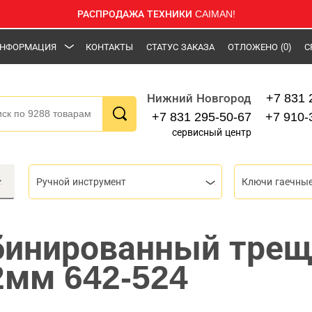
РАСПРОДАЖА ТЕХНИКИ CAIMAN!
НФОРМАЦИЯ
КОНТАКТЫ
СТАТУС ЗАКАЗА
ОТЛОЖЕНО
(0)
С
+7 831 
Нижний Новгород
+7 831 295-50-67
+7 910-
сервисный центр
Ручной инструмент
Ключи гаечны
бинированный тре
2мм 642-524