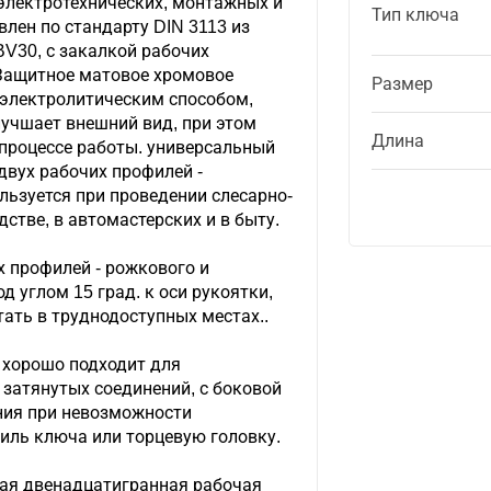
электротехнических, монтажных и
Тип ключа
влен по стандарту DIN 3113 из
V30, с закалкой рабочих
 Защитное матовое хромовое
Размер
 электролитическим способом,
лучшает внешний вид, при этом
Длина
 процессе работы. универсальный
двух рабочих профилей -
льзуется при проведении слесарно-
стве, в автомастерских и в быту.
х профилей - рожкового и
 углом 15 град. к оси рукоятки,
тать в труднодоступных местах..
 хорошо подходит для
 затянутых соединений, с боковой
ния при невозможности
иль ключа или торцевую головку.
ая двенадцатигранная рабочая