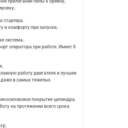
ое прилегание пилы к бревну,
ировку.
 стартера.
у и комфорту при запуске.
я система.
рт оператора при работе. Имеет 6
я.
лавную работу двигателя и лучшее
 даже в самых тяжелых
Никосилововое покрытие цилиндра.
боту на протяжении всего срока
тр.