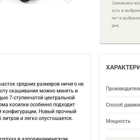
Самовывоз воз
есть в выбран
нет в выбранн
дня.
ХАРАКТЕР
часток средних размеров ничего не
Производител
соту скашивания можно менять и
щью 7-ступенчатой центральной
рма косилки особенно подходит
Способ движе
й конфигурации. Новый прочный
 литров и легко опустошается.
Мощность
воздуха в аэродинамическом