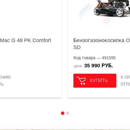
Mac G 48 PK Comfort
Бензогазонокосилка O
SD
Код товара — 491095
35 990 РУБ.
ЦЕНА
НЕНИЮ
К С
КУПИТЬ
ТЬ
ОТЛ