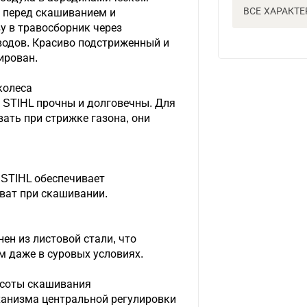
ВСЕ ХАРАКТ
 перед скашиванием и
 в травосборник через
водов. Красиво подстриженный и
ирован.
колеса
 STIHL прочны и долговечны. Для
вать при стрижке газона, они
 STIHL обеспечивает
ват при скашивании.
ен из листовой стали, что
м даже в суровых условиях.
ысоты скашивания
ханизма центральной регулировки