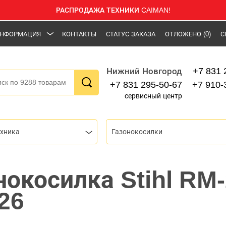
РАСПРОДАЖА ТЕХНИКИ CAIMAN!
НФОРМАЦИЯ
КОНТАКТЫ
СТАТУС ЗАКАЗА
ОТЛОЖЕНО
(0)
С
+7 831 
Нижний Новгород
+7 831 295-50-67
+7 910-
сервисный центр
ехника
Газонокосилки
нокосилка Stihl RM-
26