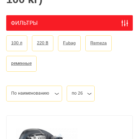
ФИЛЬТРЫ
100 л
220 В
Fubag
Remeza
ременные
По наименованию
по 26