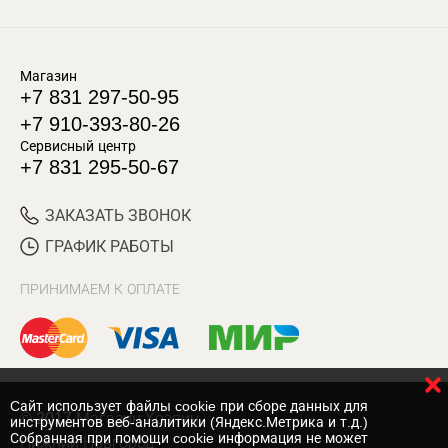
Магазин
+7 831 297-50-95
+7 910-393-80-26
Сервисный центр
+7 831 295-50-67
ЗАКАЗАТЬ ЗВОНОК
ГРАФИК РАБОТЫ
ПРИНИМАЕМ К ОПЛАТЕ
Cайт использует файлы cookie при сборе данных для
© 2017 Магазин Хозяин
инструментов веб-аналитики (Яндекс.Метрика и т.д.)
Собранная при помощи cookie информация не может
Нижний Новгород