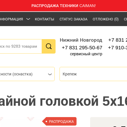
РАСПРОДАЖА ТЕХНИКИ CAIMAN!
НФОРМАЦИЯ
КОНТАКТЫ
СТАТУС ЗАКАЗА
ОТЛОЖЕНО
(0)
С
+7 831 
Нижний Новгород
+7 831 295-50-67
+7 910-
сервисный центр
ности (оснастка)
Крепеж
айной головкой 5х1
РАСПРОДАЖА