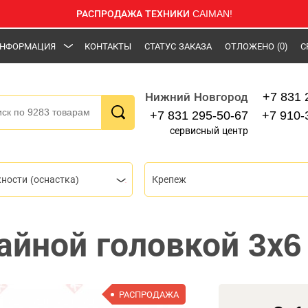
РАСПРОДАЖА ТЕХНИКИ CAIMAN!
НФОРМАЦИЯ
КОНТАКТЫ
СТАТУС ЗАКАЗА
ОТЛОЖЕНО
(0)
С
+7 831 
Нижний Новгород
+7 831 295-50-67
+7 910-
сервисный центр
ности (оснастка)
Крепеж
айной головкой 3х6 
РАСПРОДАЖА