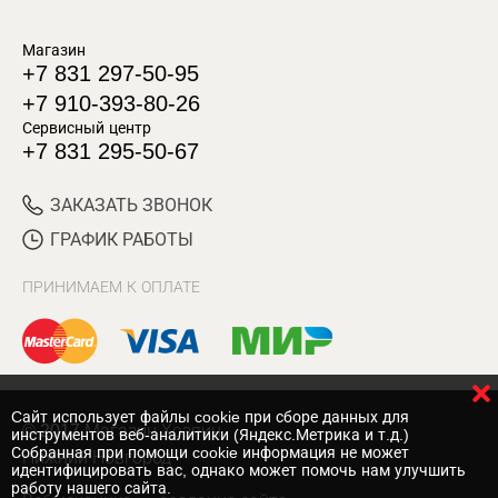
Магазин
+7 831 297-50-95
+7 910-393-80-26
Сервисный центр
+7 831 295-50-67
ЗАКАЗАТЬ ЗВОНОК
ГРАФИК РАБОТЫ
ПРИНИМАЕМ К ОПЛАТЕ
Cайт использует файлы cookie при сборе данных для
© 2017 Магазин Хозяин
инструментов веб-аналитики (Яндекс.Метрика и т.д.)
Собранная при помощи cookie информация не может
Нижний Новгород
идентифицировать вас, однако может помочь нам улучшить
работу нашего сайта.