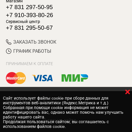
Магазин
+7 831 297-50-95
+7 910-393-80-26
Сервисный центр
+7 831 295-50-67
ЗАКАЗАТЬ ЗВОНОК
ГРАФИК РАБОТЫ
ПРИНИМАЕМ К ОПЛАТЕ
Cайт использует файлы cookie при сборе данных для
© 2017 Магазин Хозяин
инструментов веб-аналитики (Яндекс.Метрика и т.д.)
Собранная при помощи cookie информация не может
Нижний Новгород
идентифицировать вас, однако может помочь нам улучшить
работу нашего сайта.
Вебмеханика
— создание сайта
Продолжая пользоваться сайтом, вы соглашаетесь с
использованием файлов cookie.