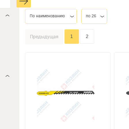
По наименованию
по 26
1
2
Предыдущая