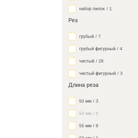
набор пилок
/
1
Рез
грубый
/
7
грубый фигурный
/
4
чистый
/
28
чистый фигурный
/
3
Длина реза
50 мм
/
3
54 мм
/
0
55 мм
/
8