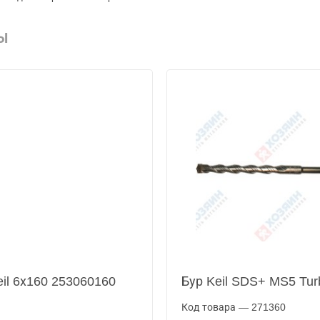
Ы
il 6х160 253060160
Бур Keil SDS+ MS5 Tur
Код товара — 271360