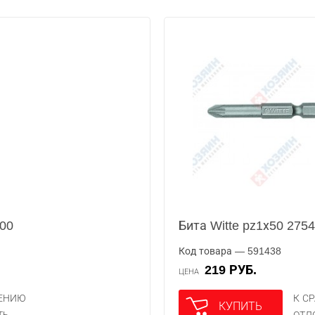
000
Бита Witte pz1х50 275
Код товара — 591438
219 РУБ.
ЦЕНА
НЕНИЮ
К С
КУПИТЬ