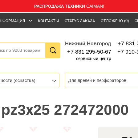
РАСПРОДАЖА ТЕХНИКИ CAIMAN!
НФОРМАЦИЯ
КОНТАКТЫ
СТАТУС ЗАКАЗА
ОТЛОЖЕНО
(0)
С
+7 831 
Нижний Новгород
+7 831 295-50-67
+7 910-
сервисный центр
ности (оснастка)
Для дрелей и перфораторов
 pz3х25 272472000