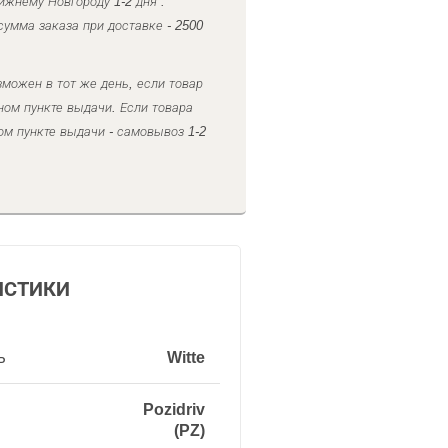
ижнему Новгороду 1-2 дня .
умма заказа при доставке - 2500
можен в тот же день, если товар
ном пункте выдачи. Если товара
ом пункте выдачи - самовывоз 1-2
ИСТИКИ
ь
Witte
Pozidriv
(PZ)