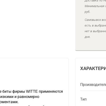
Доставка по Н
Минимальная с
руб.
Самовывоз воз
есть в выбран
нет в выбранн
дня.
ХАРАКТЕР
Производител
е биты фирмы WITTE применяются
низкими и равномерно
Тип
оментами.