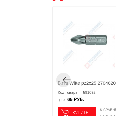
Бита Witte pz2х25 270462
Код товара — 591092
65 РУБ.
ЦЕНА
К СРАВ
КУПИТЬ