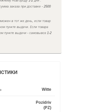
ижнему Новгороду 1-2 дня .
умма заказа при доставке - 2500
можен в тот же день, если товар
ном пункте выдачи. Если товара
ом пункте выдачи - самовывоз 1-2
ИСТИКИ
ь
Witte
Pozidriv
(PZ)