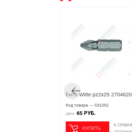
Бита Witte pz2х25 270462
Код товара — 591092
65 РУБ.
ЦЕНА
К СРАВ
КУПИТЬ