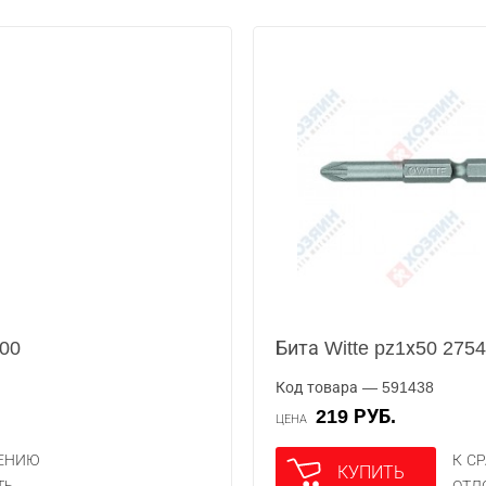
000
Бита Witte pz1х50 275
Код товара — 591438
219 РУБ.
ЦЕНА
НЕНИЮ
К С
КУПИТЬ