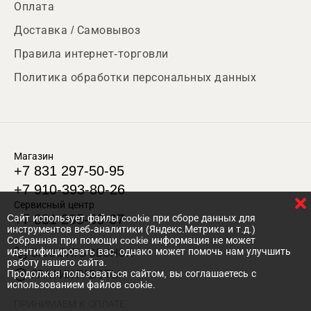
Оплата
Доставка / Самовывоз
Правила интернет-торговли
Политика обработки персональных данных
Магазин
+7 831 297-50-95
+7 910-393-80-26
Сервисный центр
+7 831 295-50-67
Cайт использует файлы cookie при сборе данных для
инструментов веб-аналитики (Яндекс.Метрика и т.д.)
Собранная при помощи cookie информация не может
идентифицировать вас, однако может помочь нам улучшить
ЗАКАЗАТЬ ЗВОНОК
работу нашего сайта.
Продолжая пользоваться сайтом, вы соглашаетесь с
ГРАФИК РАБОТЫ
использованием файлов cookie.
ПРИНИМАЕМ К ОПЛАТЕ