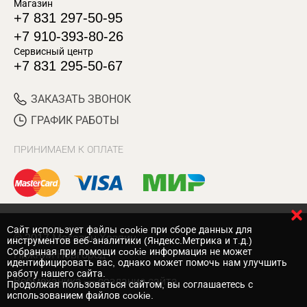
Магазин
+7 831 297-50-95
+7 910-393-80-26
Сервисный центр
+7 831 295-50-67
ЗАКАЗАТЬ ЗВОНОК
ГРАФИК РАБОТЫ
ПРИНИМАЕМ К ОПЛАТЕ
Cайт использует файлы cookie при сборе данных для
© 2017 Магазин Хозяин
инструментов веб-аналитики (Яндекс.Метрика и т.д.)
Собранная при помощи cookie информация не может
Нижний Новгород
идентифицировать вас, однако может помочь нам улучшить
работу нашего сайта.
Вебмеханика
— создание сайта
Продолжая пользоваться сайтом, вы соглашаетесь с
использованием файлов cookie.