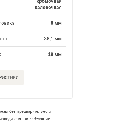
кромочная
калевочная
товика
8 мм
етр
38,1 мм
а
19 мм
ЕРИСТИКИ
резы без предварительного
изводителя. Во избежание