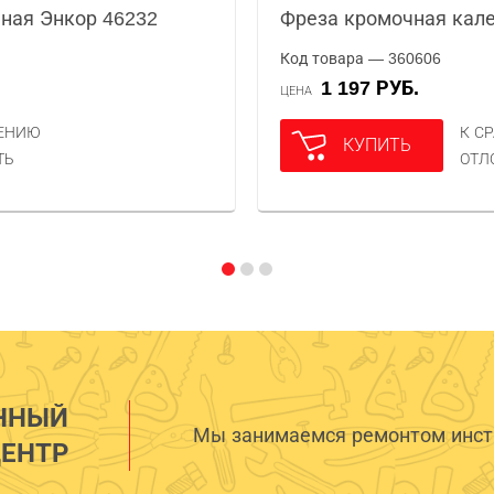
ная Энкор 46232
Фреза кромочная кале
Код товара — 360606
1 197 РУБ.
ЦЕНА
НЕНИЮ
К С
КУПИТЬ
ТЬ
ОТЛ
ННЫЙ
Мы занимаемся ремонтом инстр
ЕНТР