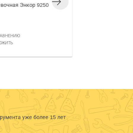
вочная Энкор 9250
Фреза кромочная 
Код товара — 360247
1 197 РУБ.
ЦЕНА
РАВНЕНИЮ
КУПИТЬ
ОЖИТЬ
умента уже более 15 лет