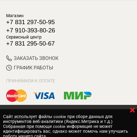
Магазин
+7 831 297-50-95
+7 910-393-80-26
Сервисный центр
+7 831 295-50-67
ЗАКАЗАТЬ ЗВОНОК
ГРАФИК РАБОТЫ
ПРИНИМАЕМ К ОПЛАТЕ
Cайт использует файлы cookie при сборе данных для
© 2017 Магазин Хозяин
инструментов веб-аналитики (Яндекс.Метрика и т.д.)
Собранная при помощи cookie информация не может
Нижний Новгород
идентифицировать вас, однако может помочь нам улучшить
работу нашего сайта.