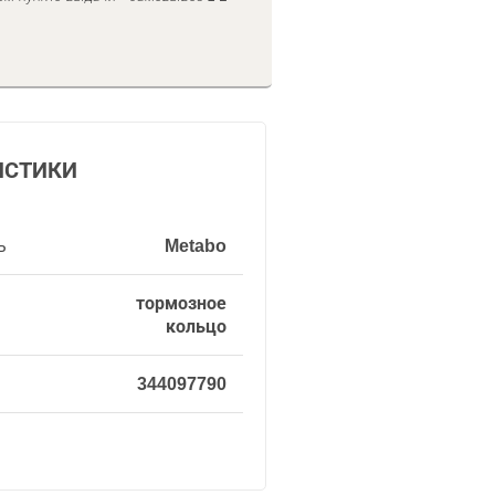
ИСТИКИ
ь
Metabo
тормозное
кольцо
344097790