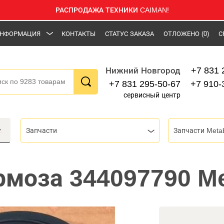
РАСПРОДАЖА ТЕХНИКИ CAIMAN!
НФОРМАЦИЯ
КОНТАКТЫ
СТАТУС ЗАКАЗА
ОТЛОЖЕНО
(0)
С
+7 831 
Нижний Новгород
+7 831 295-50-67
+7 910-
сервисный центр
Запчасти
Запчасти Meta
рмоза 344097790 M