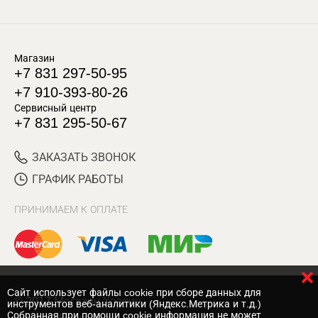
Магазин
+7 831 297-50-95
+7 910-393-80-26
Сервисный центр
+7 831 295-50-67
ЗАКАЗАТЬ ЗВОНОК
ГРАФИК РАБОТЫ
ПРИНИМАЕМ К ОПЛАТЕ
Cайт использует файлы cookie при сборе данных для
© 2017 Магазин Хозяин
инструментов веб-аналитики (Яндекс.Метрика и т.д.)
Собранная при помощи cookie информация не может