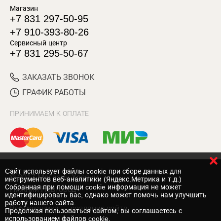
Магазин
+7 831 297-50-95
+7 910-393-80-26
Сервисный центр
+7 831 295-50-67
ЗАКАЗАТЬ ЗВОНОК
ГРАФИК РАБОТЫ
ПРИНИМАЕМ К ОПЛАТЕ
Cайт использует файлы cookie при сборе данных для
© 2017 Магазин Хозяин
инструментов веб-аналитики (Яндекс.Метрика и т.д.)
Собранная при помощи cookie информация не может
Нижний Новгород
идентифицировать вас, однако может помочь нам улучшить
работу нашего сайта.
Вебмеханика
— создание сайта
Продолжая пользоваться сайтом, вы соглашаетесь с
использованием файлов cookie.