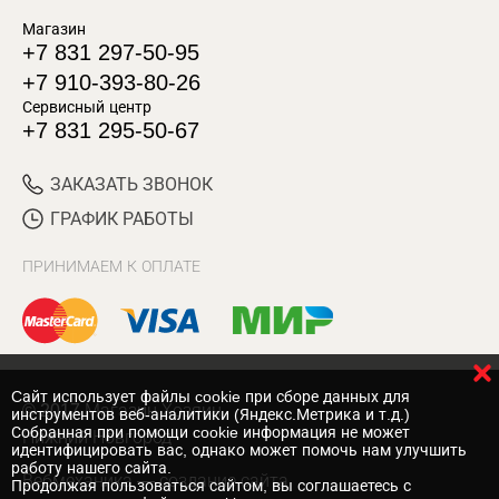
Магазин
+7 831 297-50-95
+7 910-393-80-26
Сервисный центр
+7 831 295-50-67
ЗАКАЗАТЬ ЗВОНОК
ГРАФИК РАБОТЫ
ПРИНИМАЕМ К ОПЛАТЕ
Cайт использует файлы cookie при сборе данных для
© 2017 Магазин Хозяин
инструментов веб-аналитики (Яндекс.Метрика и т.д.)
Собранная при помощи cookie информация не может
Нижний Новгород
идентифицировать вас, однако может помочь нам улучшить
работу нашего сайта.
Вебмеханика
— создание сайта
Продолжая пользоваться сайтом, вы соглашаетесь с