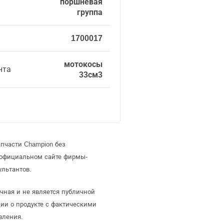
поршневая
группа
1700017
мотокосы
нта
33см3
пчасти Champion без
 официальном сайте фирмы-
ультантов.
чная и не является публичной
ии о продукте с фактическими
вления.