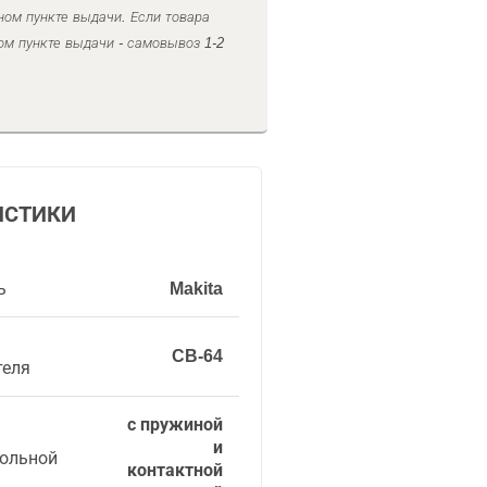
ном пункте выдачи. Если товара
ом пункте выдачи - самовывоз 1-2
ИСТИКИ
ь
Makita
CB-64
теля
с пружиной
и
гольной
контактной