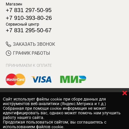
Магазин
+7 831 297-50-95
+7 910-393-80-26
Сервисный центр
+7 831 295-50-67
ЗАКАЗАТЬ ЗВОНОК
ГРАФИК РАБОТЫ
ПРИНИМАЕМ К ОПЛАТЕ
Cайт использует файлы cookie при сборе данных для
© 2017 Магазин Хозяин
инструментов веб-аналитики (Яндекс.Метрика и т.д.)
Собранная при помощи cookie информация не может
Нижний Новгород
идентифицировать вас, однако может помочь нам улучшить
работу нашего сайта.
Вебмеханика
— создание сайта
Продолжая пользоваться сайтом, вы соглашаетесь с
использованием файлов cookie.