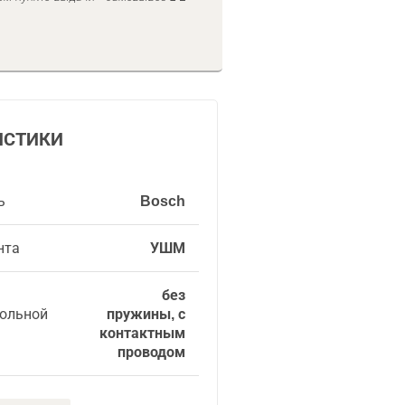
ИСТИКИ
ь
Bosch
нта
УШМ
без
гольной
пружины, с
контактным
проводом